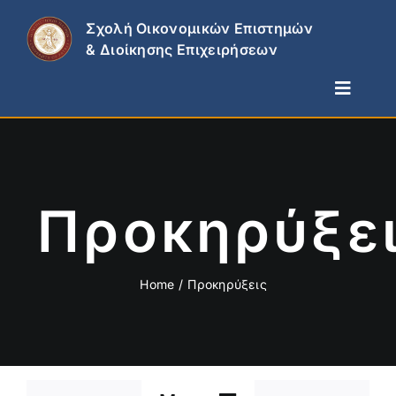
Skip
Σχολή Οικονομικών Επιστημών
to
& Διοίκησης Επιχειρήσεων
content
Toggle
Naviga
Η Σχολή
Τμήματα
Σπουδές & Έρευνα
Προκηρύξε
Επικαιρότητα
Επικοινωνία
Home
Προκηρύξεις