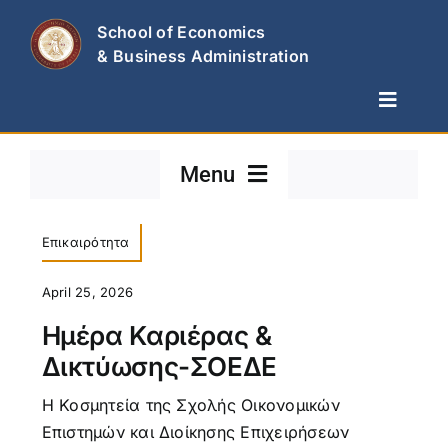
Skip
School of Economics
to
& Business Administration
content
Toggle
Naviga
The School
Menu
Departments
Studies & Research
Νέα – Ανακοινώσεις
Επικαιρότητα
News
April 25, 2026
Contact Us
Διακρίσεις
Ημέρα Καριέρας &
Δικτύωσης-ΣΟΕΔΕ
Προκηρύξεις
H Κοσμητεία της Σχολής Οικονομικών
Επιστημών και Διοίκησης Επιχειρήσεων