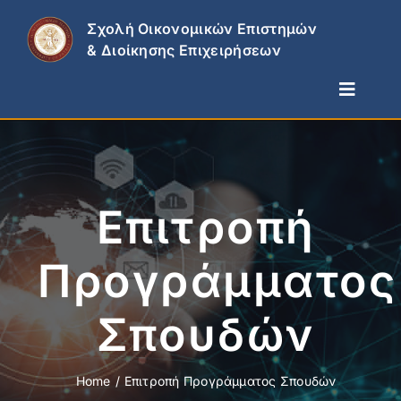
Skip
Σχολή Οικονομικών Επιστημών
to
& Διοίκησης Επιχειρήσεων
content
Toggle
Naviga
Η Σχολή
Τμήματα
Σπουδές & Έρευνα
Επιτροπή
Επικαιρότητα
Προγράμματος
Επικοινωνία
Σπουδών
Home
Επιτροπή Προγράμματος Σπουδών