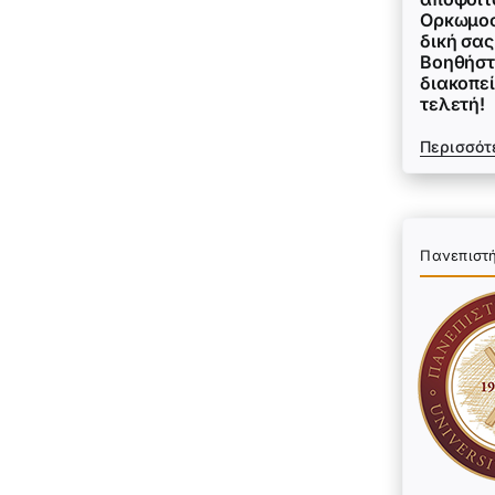
Ορκωμοσ
δική σας
Βοηθήστ
διακοπεί
τελετή!
Περισσότ
Πανεπιστ