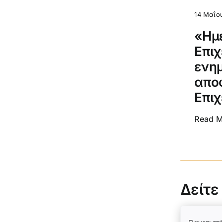
14 Μαΐο
«Ημ
Επιχ
ενημ
απο
Επι
Read 
Δείτε