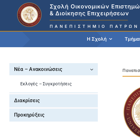
Skip
Σχολή Οικονομικών Επιστημ
to
& Διοίκησης Επιχειρήσεων
content
ΠΑΝΕΠΙΣΤΉΜΙΟ ΠΑΤΡΏΝ
Η Σχολή
Τμήμα
Νέα – Ανακοινώσεις
Πανεπισ
Εκλογές – Συγκροτήσεις
Διακρίσεις
Προκηρύξεις