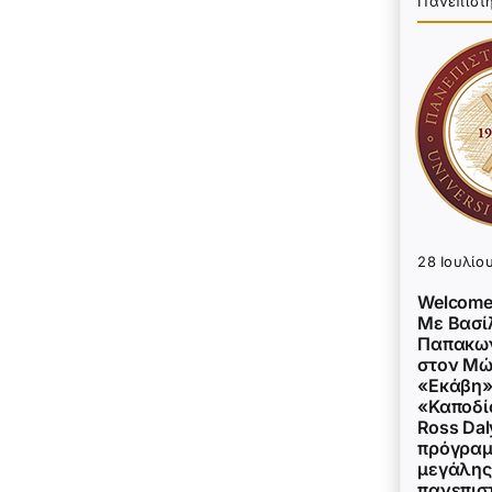
Πανεπιστ
28 Ιουλίο
Welcome
Με Βασί
Παπακων
στον Μώ
«Εκάβη»
«Καποδί
Ross Dal
πρόγραμ
μεγάλης
πανεπισ