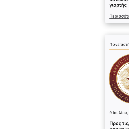
γιορτής
Περισσότ
Πανεπιστ
9 Ιουλίου
Προς τις
αποφοίτο