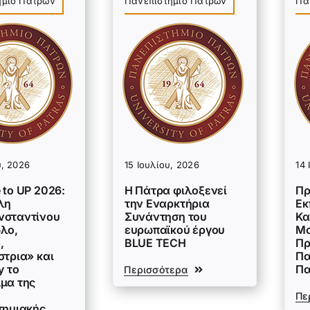
ήμιο Πατρών
Πανεπιστήμιο Πατρών
Πα
υ, 2026
15 Ιουλίου, 2026
14 
 to UP 2026:
Η Πάτρα φιλοξενεί
Πρ
λη
την Εναρκτήρια
Εκ
σταντίνου
Συνάντηση του
Κα
λο,
ευρωπαϊκού έργου
Μο
,
BLUE TECH
Πρ
στρια» και
Πα
y το
Π
Περισσότερα
μα της
Πε
τημιακής