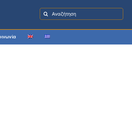
Search
for:
οινωνία