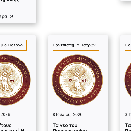
ερα
ήμιο Πατρών
Πανεπιστήμιο Πατρών
Πα
, 2026
8 Ιουλίου, 2026
3 Ι
/τους
Τα νέα του
Τα
υς μας | Η
Πανεπιστημίου
Πα