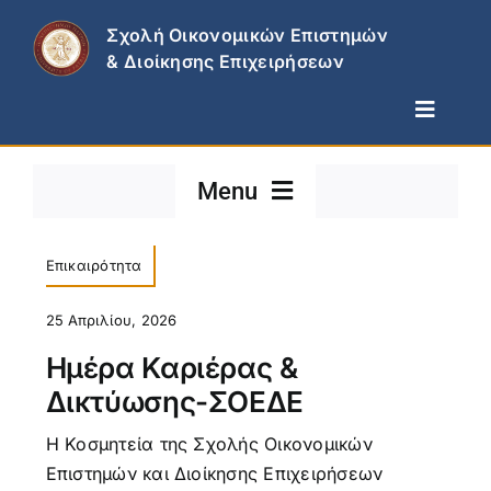
Skip
Σχολή Οικονομικών Επιστημών
to
& Διοίκησης Επιχειρήσεων
content
Toggle
Naviga
Η Σχολή
Menu
Τμήματα
Σπουδές & Έρευνα
Νέα – Ανακοινώσεις
Επικαιρότητα
Επικαιρότητα
25 Απριλίου, 2026
Επικοινωνία
Διακρίσεις
Ημέρα Καριέρας &
Δικτύωσης-ΣΟΕΔΕ
Προκηρύξεις
H Κοσμητεία της Σχολής Οικονομικών
Επιστημών και Διοίκησης Επιχειρήσεων