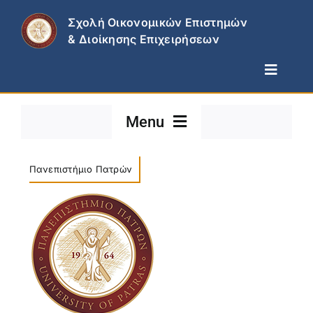
Skip
Σχολή Οικονομικών Επιστημών
to
& Διοίκησης Επιχειρήσεων
content
Toggle
Naviga
Η Σχολή
Menu
Τμήματα
Σπουδές & Έρευνα
Νέα – Ανακοινώσεις
Πανεπιστήμιο Πατρών
Επικαιρότητα
Επικοινωνία
Διακρίσεις
Προκηρύξεις